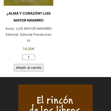
¿ALMA Y CORAZÓN? LUIS
MAYOR NAVARRO
Autor:
LUIS MAYOR NAVARRO
Editorial:
Editorial Poesía eres
tú
14,00
€
¿ALMA
Y
Añadir al carrito
CORAZÓN?
LUIS
MAYOR
NAVARRO
cantidad