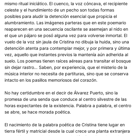
mismo ritual iniciático. El cuenco, la voz cóncava, el recipiente
celeste y el hundimiento de un pecho son todas formas
posibles para aludir la detención esencial que propicia el
alumbramiento. Las imágenes parteras que en este poemario
reaparecen en una secuencia oscilante se asemejan al nido en
el que un pájaro se posó alguna vez para volverse inmortal. El
vuelo de la voz sin jaula de Cristina no dibuja la huida, sino una
detención atenta para contemplar mejor, y por primera y última
vez, aquello que instantes previos la mantenía aún adherida al
suelo. Los poemas tienen raíces aéreas para transitar el bosque
sin dejar rastro… Saben, por experiencia, que el misterio de la
música interior no necesita de partituras, sino que se conserva
intacto en los pasillos memoriosos del corazón.
No hay certidumbre en el decir de Álvarez Puerto, sino la
promesa de una senda que conduce al centro silvestre de las
horas expectantes de la existencia. Palabra a palabra, el centro
se abre, se hace morada poética.
El nacimiento de la palabra poética de Cristina tiene lugar en
tierra fértil y matricial desde la cual crece una planta extranjera