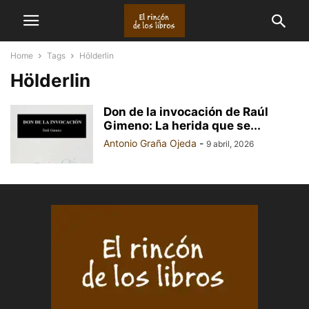
Home
Tags
Hölderlin
Hölderlin
Don de la invocación de Raúl
Gimeno: La herida que se...
Antonio Graña Ojeda
-
9 abril, 2026