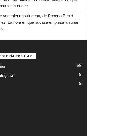
amos sin querer
e veo mientras duermo, de Roberto Pepió
nez. La hora en que la casa empieza a sonar
ta
TEGORÍA POPULAR
65
ñas
5
ategoría
5