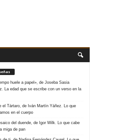
señas
iempo huele a papel», de Joseba Sasia
. La edad que se escribe con un verso en la
 el Tártaro, de Iván Martín Yáñez. Lo que
amos en el cuerpo
saico del duende, de Igor Wilk. Lo que cabe
a miga de pan
s de ti, de Nadina Fernández Caurel. Lo que