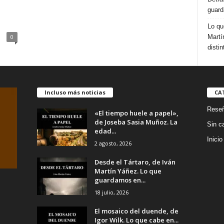
l
guard
Lo qu
Martí
0
distin
Incluso más noticias
CA
Rese
«El tiempo huele a papel»,
de Joseba Sasia Muñoz. La
Sin c
edad...
Inicio
2 agosto, 2026
Desde el Tártaro, de Iván
Martín Yáñez. Lo que
guardamos en...
18 julio, 2026
El mosaico del duende, de
Igor Wilk. Lo que cabe en...