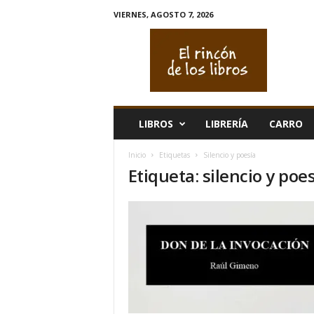
VIERNES, AGOSTO 7, 2026
E
l
r
i
n
c
ó
LIBROS
LIBRERÍA
CARRO
n
d
Inicio
Etiquetas
Silencio y poesía
e
Etiqueta: silencio y poe
l
o
s
l
i
b
r
o
s