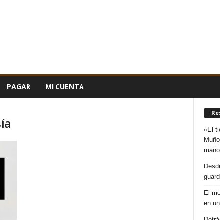
PAGAR
MI CUENTA
Re
sía
«El t
Muñoz
mano
Desde
guard
El mo
en un
Detrá