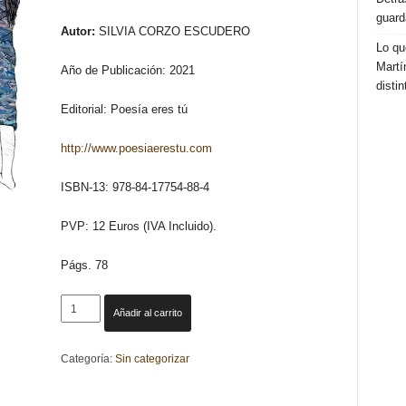
guard
Autor:
SILVIA CORZO ESCUDERO
Lo qu
Martí
Año de Publicación: 2021
distin
Editorial: Poesía eres tú
http://www.poesiaerestu.com
ISBN-13: 978-84-17754-88-4
PVP: 12 Euros (IVA Incluido).
Págs. 78
44
Añadir al carrito
DÍAS
(CONTIGO)
Categoría:
Sin categorizar
SIN
TI.
SILVIA