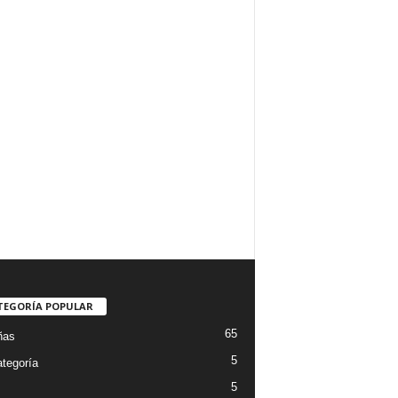
TEGORÍA POPULAR
65
ñas
5
ategoría
5