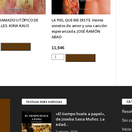
TRAMADO UTÓPICO DE
LA PIEL QUE ME DISTE. Veinte
LLES. KIRIA KAUS
sonetos de amor y una canción
esperanzada. JOSÉ RAMÓN
ABAD
Añadir al carrito
11,54
€
MADO
LA
O
Añadir al carrito
PIEL
QUE
ME
.
DISTE.
Veinte
sonetos
d
de
Incluso más noticias
CA
amor
Rese
y
«El tiempo huele a papel»,
una
de Joseba Sasia Muñoz. La
Sin c
edad...
canción
Inicio
esperanzada.
2 agosto, 2026