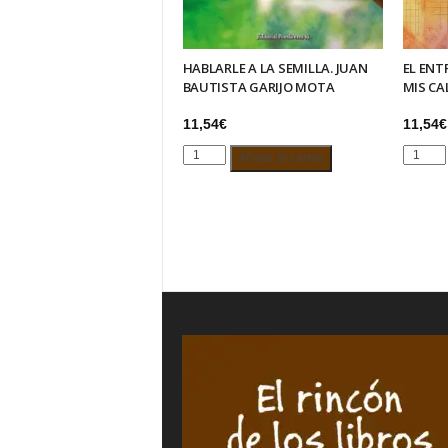
HABLARLE A LA SEMILLA. JUAN
EL EN
BAUTISTA GARIJO MOTA
MIS CA
11,54
€
11,54
€
HABLARLE
EL
Añadir al carrito
A
ENTRA
LA
UTÓPIC
SEMILLA.
DE
JUAN
MIS
BAUTISTA
CALLES
GARIJO
KIRIA
MOTA
KAUS
cantidad
cantida