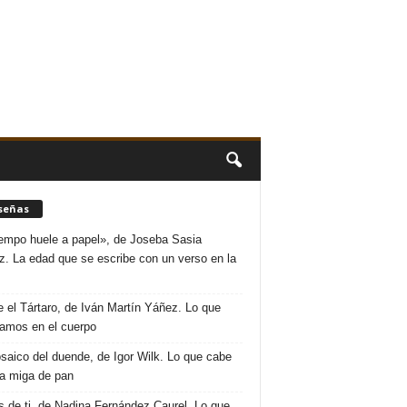
señas
iempo huele a papel», de Joseba Sasia
. La edad que se escribe con un verso en la
 el Tártaro, de Iván Martín Yáñez. Lo que
amos en el cuerpo
saico del duende, de Igor Wilk. Lo que cabe
a miga de pan
s de ti, de Nadina Fernández Caurel. Lo que