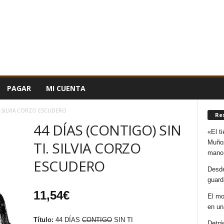
PAGAR
MI CUENTA
I. SILVIA CORZO ESCUDERO
Re
44 DÍAS (CONTIGO) SIN
«El t
Muñoz
TI. SILVIA CORZO
mano
ESCUDERO
Desde
guard
11,54
€
El mo
en un
Título:
44 DÍAS
CONTIGO
SIN TI
Detrá