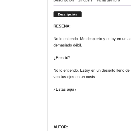
Descripción
Sinopsis
Ficha del libro
Descripción
RESEÑA:
No lo entiendo. Me despierto y estoy en un ac
demasiado débil.
¿Eres tú?
No lo entiendo. Estoy en un desierto lleno de
veo tus ojos en un oasis.
¿Estás aquí?
AUTOR: