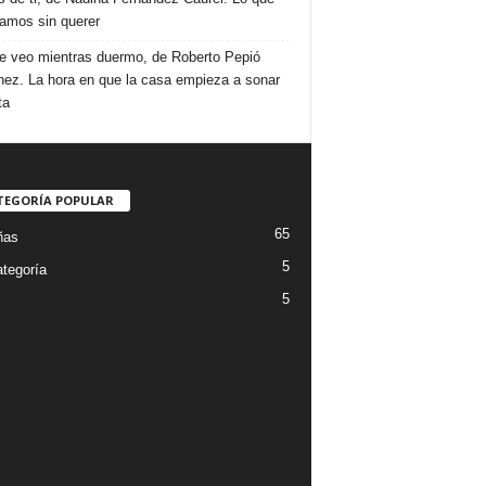
amos sin querer
e veo mientras duermo, de Roberto Pepió
nez. La hora en que la casa empieza a sonar
ta
TEGORÍA POPULAR
65
ñas
5
ategoría
5