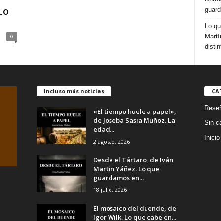
Lo
guard
Lo qu
Martí
0
distin
Incluso más noticias
CA
Rese
«El tiempo huele a papel»,
de Joseba Sasia Muñoz. La
Sin c
edad...
Inicio
2 agosto, 2026
Desde el Tártaro, de Iván
Martín Yáñez. Lo que
guardamos en...
18 julio, 2026
El mosaico del duende, de
Igor Wilk. Lo que cabe en...