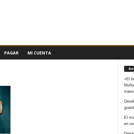
PAGAR
MI CUENTA
Re
«El t
Muñoz
mano
Desde
guard
El mo
en un
Detrá