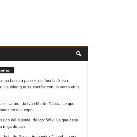
señas
iempo huele a papel», de Joseba Sasia
. La edad que se escribe con un verso en la
 el Tártaro, de Iván Martín Yáñez. Lo que
amos en el cuerpo
saico del duende, de Igor Wilk. Lo que cabe
a miga de pan
s de ti, de Nadina Fernández Caurel. Lo que