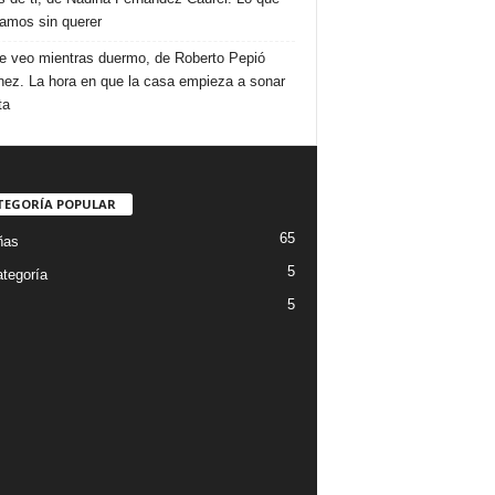
amos sin querer
e veo mientras duermo, de Roberto Pepió
nez. La hora en que la casa empieza a sonar
ta
TEGORÍA POPULAR
65
ñas
5
ategoría
5