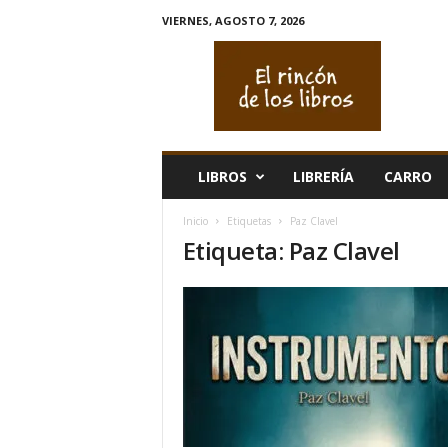
VIERNES, AGOSTO 7, 2026
E
l
r
i
n
c
ó
LIBROS
LIBRERÍA
CARRO
n
d
Inicio
Etiquetas
Paz Clavel
e
Etiqueta: Paz Clavel
l
o
s
l
i
b
r
o
s