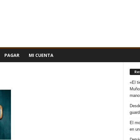
PAGAR
MI CUENTA
Re
«El t
Muñoz
mano
Desde
guard
El mo
en un
Detrá