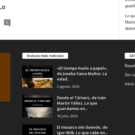
Lo
guard
Lo qu
Martí
0
distin
Incluso más noticias
CA
Rese
«El tiempo huele a papel»,
de Joseba Sasia Muñoz. La
Sin c
edad...
Inicio
2 agosto, 2026
Desde el Tártaro, de Iván
Martín Yáñez. Lo que
guardamos en...
18 julio, 2026
El mosaico del duende, de
Igor Wilk. Lo que cabe en...