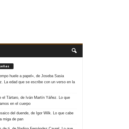
señas
iempo huele a papel», de Joseba Sasia
. La edad que se escribe con un verso en la
 el Tártaro, de Iván Martín Yáñez. Lo que
amos en el cuerpo
saico del duende, de Igor Wilk. Lo que cabe
a miga de pan
s de ti, de Nadina Fernández Caurel. Lo que