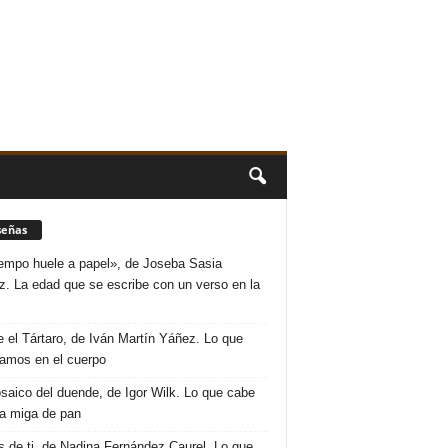
señas
iempo huele a papel», de Joseba Sasia
. La edad que se escribe con un verso en la
 el Tártaro, de Iván Martín Yáñez. Lo que
amos en el cuerpo
saico del duende, de Igor Wilk. Lo que cabe
a miga de pan
s de ti, de Nadina Fernández Caurel. Lo que