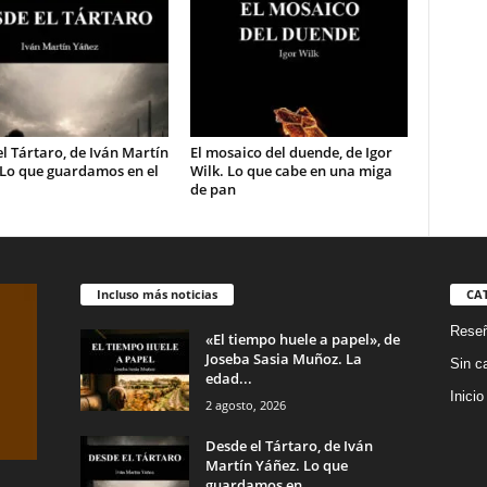
l Tártaro, de Iván Martín
El mosaico del duende, de Igor
 Lo que guardamos en el
Wilk. Lo que cabe en una miga
de pan
Incluso más noticias
CA
Rese
«El tiempo huele a papel», de
Joseba Sasia Muñoz. La
Sin c
edad...
Inicio
2 agosto, 2026
Desde el Tártaro, de Iván
Martín Yáñez. Lo que
guardamos en...