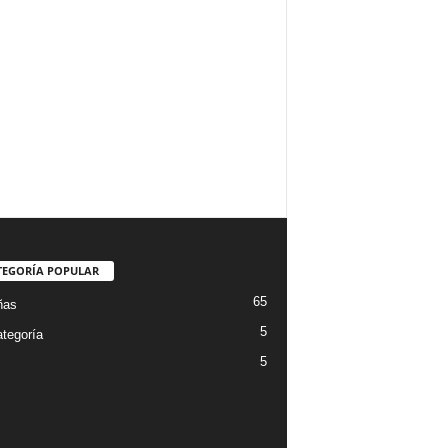
TEGORÍA POPULAR
65
ñas
5
ategoría
5