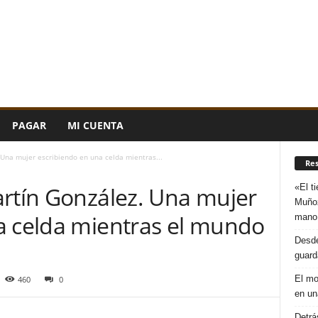
PAGAR
MI CUENTA
 Una mujer escribiendo en una celda mientras...
Re
«El t
artín González. Una mujer
Muñoz
a celda mientras el mundo
mano
Desde
guard
El mo
460
0
en un
Detrá