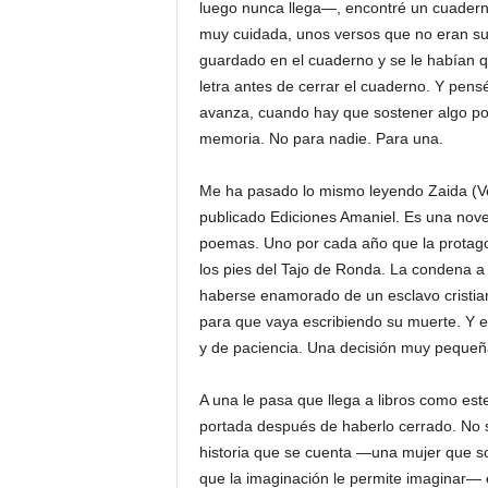
luego nunca llega—, encontré un cuadern
muy cuidada, unos versos que no eran suy
guardado en el cuaderno y se le habían 
letra antes de cerrar el cuaderno. Y pens
avanza, cuando hay que sostener algo por 
memoria. No para nadie. Para una.
Me ha pasado lo mismo leyendo Zaida (Ve
publicado Ediciones Amaniel. Es una novel
poemas. Uno por cada año que la protago
los pies del Tajo de Ronda. La condena a 
haberse enamorado de un esclavo cristian
para que vaya escribiendo su muerte. Y el
y de paciencia. Una decisión muy pequeñ
A una le pasa que llega a libros como es
portada después de haberlo cerrado. No sa
historia que se cuenta —una mujer que so
que la imaginación le permite imaginar— 