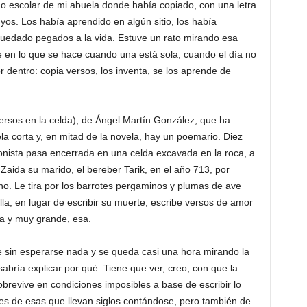
o escolar de mi abuela donde había copiado, con una letra
os. Los había aprendido en algún sitio, los había
quedado pegados a la vida. Estuve un rato mirando esa
é en lo que se hace cuando una está sola, cuando el día no
dentro: copia versos, los inventa, se los aprende de
rsos en la celda), de Ángel Martín González, que ha
a corta y, en mitad de la novela, hay un poemario. Diez
nista pasa encerrada en una celda excavada en la roca, a
Zaida su marido, el bereber Tarik, en el año 713, por
o. Le tira por los barrotes pergaminos y plumas de ave
la, en lugar de escribir su muerte, escribe versos de amor
a y muy grande, esa.
te sin esperarse nada y se queda casi una hora mirando la
bría explicar por qué. Tiene que ver, creo, con que la
brevive en condiciones imposibles a base de escribir lo
es de esas que llevan siglos contándose, pero también de