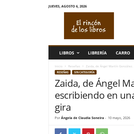
JUEVES, AGOSTO 6, 2026
E
l
r
i
n
c
ó
LIBROS
LIBRERÍA
CARRO
n
d
Inicio
Reseñas
Zaida, de Ángel Martín González.
e
RESEÑAS
SIN CATEGORÍA
l
Zaida, de Ángel M
o
s
escribiendo en un
l
i
gira
b
r
Por
Ángela de Claudia Soneira
-
10 mayo, 2026
o
s