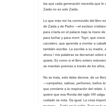
las que cada generación necesita que le c
Zaida no es solo Zaida.
Lo que más me ha conmovido del libro es l
de Zaida y de Pedro —el esclavo cristian
para criarla en el palacio bajo la mano d
para luchar y para morir. Tayri, que crece
carcelero, que aprende a montar a caball
también escribe. Le escribe a su madre, 
ahora / mis palabras se derraman sobre es
quieta. Es como si el libro entero estuvi
se mandan poemas a través de los años, s
No se trata, esto debe decirse, de un libr
—campañas, salinas, perfumes, baños ár
que conviene a la respiración del relato.
quiere que esa Ronda del siglo VIII salga
cuidado se nota. Da igual. La cosa impor
mujeres —Zaida en la celda, Tayri en la 