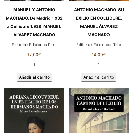
MANUEL Y ANTONIO
ANTONIO MACHADO. SU
MACHADO. De Madrid 1.932
EXILIO EN COLLIOURE.
a Collioure 1.939. MANUEL
MANUEL ÁLVAREZ
ÁLVAREZ MACHADO
MACHADO
Editorial:
Ediciones Rilke
Editorial:
Ediciones Rilke
12,00
€
14,00
€
MANUEL
ANTONIO
Y
MACHADO.
Añadir al carrito
Añadir al carrito
ANTONIO
SU
MACHADO.
EXILIO
De
EN
Madrid
COLLIOURE.
1.932
MANUEL
a
ÁLVAREZ
Collioure
MACHADO
1.939.
cantidad