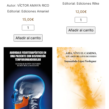
Editorial:
Ediciones Rilke
Autor:
VÍCTOR AMAYA RICO
Editorial:
Ediciones Amaniel
12,00
€
15,00
€
ANTONIO
MACHADO
AUTORRETRATO
Añadir al carrito
Y
AMBIVALENTE.
LA
Añadir al carrito
Longaminidad,
FAMILIA
Parresía,
LANDA.
Teselas
MANUEL
sobre
ÁLVAREZ
Azuaga.
MACHADO
VÍCTOR
cantidad
AMAYA
RICO
cantidad