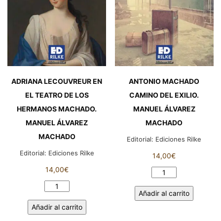
MANUEL
ÁLVAREZ
MACHADO
cantidad
ADRIANA LECOUVREUR EN
ANTONIO MACHADO
EL TEATRO DE LOS
CAMINO DEL EXILIO.
HERMANOS MACHADO.
MANUEL ÁLVAREZ
MANUEL ÁLVAREZ
MACHADO
MACHADO
Editorial:
Ediciones Rilke
Editorial:
Ediciones Rilke
14,00
€
14,00
€
ANTONIO
MACHADO
ADRIANA
Añadir al carrito
CAMINO
LECOUVREUR
Añadir al carrito
DEL
EN
EXILIO.