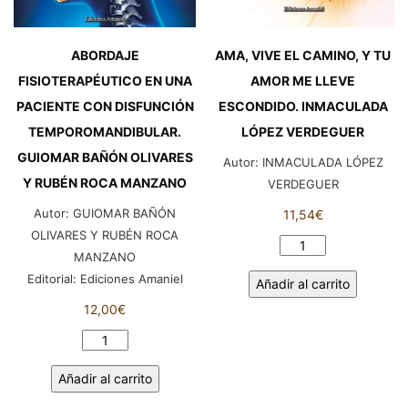
ABORDAJE
AMA, VIVE EL CAMINO, Y TU
FISIOTERAPÉUTICO EN UNA
AMOR ME LLEVE
PACIENTE CON DISFUNCIÓN
ESCONDIDO. INMACULADA
TEMPOROMANDIBULAR.
LÓPEZ VERDEGUER
GUIOMAR BAÑÓN OLIVARES
Autor:
INMACULADA LÓPEZ
Y RUBÉN ROCA MANZANO
VERDEGUER
Autor:
GUIOMAR BAÑÓN
11,54
€
OLIVARES Y RUBÉN ROCA
AMA,
MANZANO
VIVE
Editorial:
Ediciones Amaniel
Añadir al carrito
EL
12,00
€
CAMINO,
Y
ABORDAJE
TU
FISIOTERAPÉUTICO
AMOR
Añadir al carrito
EN
ME
UNA