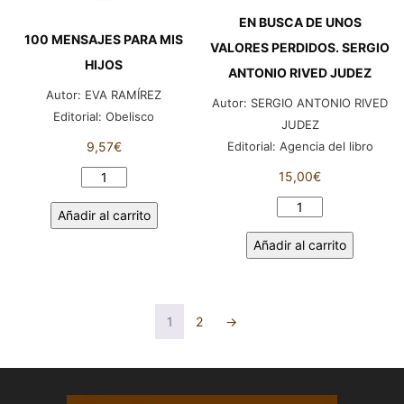
EN BUSCA DE UNOS
100 MENSAJES PARA MIS
VALORES PERDIDOS. SERGIO
HIJOS
ANTONIO RIVED JUDEZ
Autor:
EVA RAMÍREZ
Autor:
SERGIO ANTONIO RIVED
Editorial:
Obelisco
JUDEZ
Editorial:
Agencia del libro
9,57
€
15,00
€
100
MENSAJES
EN
Añadir al carrito
PARA
BUSCA
MIS
Añadir al carrito
DE
HIJOS
UNOS
cantidad
VALORES
PERDIDOS.
1
2
→
SERGIO
ANTONIO
RIVED
JUDEZ