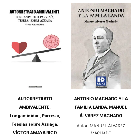
EL
MANUEL
TEATRO
ÁLVAREZ
DE
MACHADO
LOS
cantidad
HERMANOS
MACHADO.
MANUEL
ÁLVAREZ
MACHADO
cantidad
AUTORRETRATO
ANTONIO MACHADO Y LA
AMBIVALENTE.
FAMILIA LANDA. MANUEL
Longaminidad, Parresía,
ÁLVAREZ MACHADO
Teselas sobre Azuaga.
Autor:
MANUEL ÁLVAREZ
VÍCTOR AMAYA RICO
MACHADO