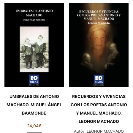
DIBUJOS
Machado
DE
en
LOS
Radio
NIÑOS
París.
Y
MANUEL
NIÑAS?
ÁLVAREZ
Desarrollo
MACHADO
de
cantidad
la
expresión
plástica
en
niños
y
UMBRALES DE ANTONIO
RECUERDOS Y VIVENCIAS
niñas
MACHADO. MIGUEL ÁNGEL
CON LOS POETAS ANTONIO
de
BAAMONDE
Y MANUEL MACHADO.
2
LEONOR MACHADO
a
24,04
€
7
Autor:
LEONOR MACHADO