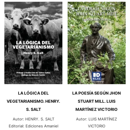
LLEVE
PACIENTE
ESCONDIDO.
CON
INMACULADA
DISFUNCIÓN
LÓPEZ
TEMPOROMANDIBULAR.
VERDEGUER
GUIOMAR
cantidad
BAÑÓN
OLIVARES
Y
RUBÉN
ROCA
MANZANO
cantidad
LA LÓGICA DEL
LA POESÍA SEGÚN JHON
VEGETARIANISMO. HENRY.
STUART MILL. LUIS
S. SALT
MARTÍNEZ VICTORIO
Autor:
HENRY. S. SALT
Autor:
LUIS MARTÍNEZ
Editorial:
Ediciones Amaniel
VICTORIO