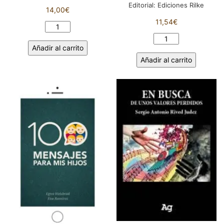
Editorial:
Ediciones Rilke
14,00
€
11,54
€
LA
LÓGICA
LA
Añadir al carrito
DEL
POESÍA
Añadir al carrito
VEGETARIANISMO.
SEGÚN
HENRY.
JHON
S.
STUART
SALT
MILL.
cantidad
LUIS
MARTÍNEZ
VICTORIO
cantidad